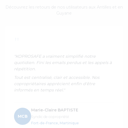
Découvrez les retours de nos utilisateurs aux Antilles et en
Guyane
"
"Enfin une solution qui n'est pas une usine à gaz
! Interface intuitive, fonctionnalités essentielles,
rien de superflu.
On gagne un temps fou sur la gestion des votes
et des documents. Je recommande vivement."
Jean-Marc LOUIS
JML
Président du conseil syndical
Pointe-à-Pitre, Guadeloupe