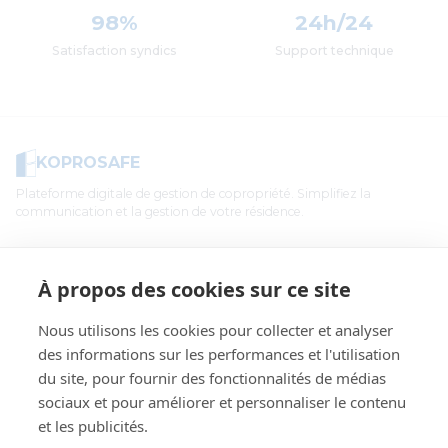
98%
24h/24
Satisfaction syndics
Support technique
KOPROSAFE
Plateforme digitale de gestion de copropriété. Simplifiez la
communication et la gestion de votre résidence.
Suivez-nous
À propos des cookies sur ce site
Facebook
Nous utilisons les cookies pour collecter et analyser
des informations sur les performances et l'utilisation
Légal
du site, pour fournir des fonctionnalités de médias
sociaux et pour améliorer et personnaliser le contenu
Mentions légales
et les publicités.
CGU