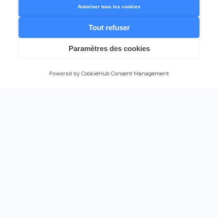
Autoriser tous les cookies
Tout refuser
Paramètres des cookies
Powered by
CookieHub Consent Management
KOPROSAFE
Plateforme digitale de gestion de copropriété. Simplifiez la
communication et la gestion de votre résidence.
Suivez-nous